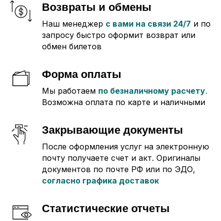
Возвраты и обмены
Наш менеджер
с вами на связи 24/7
и по
запросу быстро оформит возврат или
обмен билетов
Директору: Максимизируйте
Форма оплаты
эффективность бизнеса
Мы работаем
по безналичному расчету
.
Возможна оплата по карте и наличными
Комплексный контроль затрат
через
автоматизированную аналитику
командировочных расходов
Закрывающие документы
Оптимизация бюджета
благодаря
профессиональному анализу цен и
После оформления услуг на электронную
разработке индивидуальной трэвел-
почту получаете счет и акт. Оригиналы
политики
документов по почте РФ или по ЭДО,
Программа лояльности от авиакомпаний
согласно графика доставок
с накоплением бонусов
Снижение издержек
до 20% за счет
профессионального управления поездками
Статистические отчеты
ОСТАВИТЬ ЗАЯВКУ